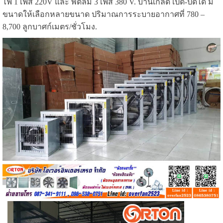
ไฟ 1 เฟส 220V และ พัดลม 3 เฟส 380 V. บานเกล็ด เปิด-ปิดได้ มี
ขนาดให้เลือกหลายขนาด ปริมาณการระบายอากาศที่ 780 –
8,700 ลูกบาศก์เมตร/ชั่วโมง.