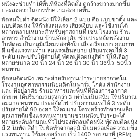
ผนังจะช่วยทำให้พื้นที่ห้องที่ติดตั้ง ดูกว้างขวางมากขึ้น
และสะดวกในการทำความสะอาดพื้น
พัดลมใบดำ ติดผนัง มีให้เลือก 2 แบบ คือ แบบขาตั้ง และ
แบบติดผนัง ให้กำลังลมแรง เสียงเงียบ และใช้งานได้
หลากหลายเหมาะสำหรับทุกสถานที่ เช่น โรงงาน ร้าน
อาหาร สำนักงาน บ้านพักอาศัย ช่วยประหยัดพลังงาน
ใบพัดลมเป็นอลูมิเนียมหล่อทั้งใบ เสียงเงียบเบา คุณภาพ
ดี แข็งแรงทนทาน ลมแรงเย็นสบาย ปรับแรงลมได้ 3
ระดับ และปรับให้ส่ายได้ พัดลมติดผนังสีดำ มีให้เลือก
หลายขนาด 20 นิ้ว 24 นิ้ว 26 นิ้ว 30 นิ้ว 36นิ้ว
50นิ้ว
ทนทาน
พัดลมติดผนัง เหมาะสำหรับงานเป่าระบายอากาศใน
โรงงานอุตสาหกรรม
นิยมติดในฟาร์ม โกดัง สำนักงาน
และ ที่อยู่อาศัย ร้านอาหารและพื้นที่ที่ต้องการอากาศ
ถ่ายเท ให้ปริมาณลมสูงกว่า 3 เท่า
ไม่เป็นสนิม ให้ปริมาณ
ลมมาก ทนทาน ประหยัดไฟ ปรับความแรงได้ 3 ระดับ
ปรับส่ายได้ 90 องศา ให้ลมแรง โครงสร้างทำจากเหล็ก
คุณภาพดีแข็งแรงทนทาน
ขาแขวนผนังปรับระยะได้
หลายระดับ
ลักษณะทั่วไปของพัดลมติดผนัง พัดลมติดผนัง
มี 2 ใบพัด สีดำ ใบพัดทำจากอลูมิเนียมหล่อเพื่อความแข็ง
แรงทนทาน ใช้มอเตอร์รอบเร็ว 1400 รอบ/นาที (
RPM)