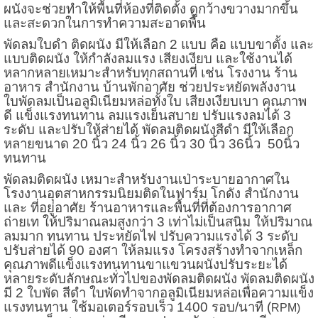
ผนังจะช่วยทำให้พื้นที่ห้องที่ติดตั้ง ดูกว้างขวางมากขึ้น
และสะดวกในการทำความสะอาดพื้น
พัดลมใบดำ ติดผนัง มีให้เลือก 2 แบบ คือ แบบขาตั้ง และ
แบบติดผนัง ให้กำลังลมแรง เสียงเงียบ และใช้งานได้
หลากหลายเหมาะสำหรับทุกสถานที่ เช่น โรงงาน ร้าน
อาหาร สำนักงาน บ้านพักอาศัย ช่วยประหยัดพลังงาน
ใบพัดลมเป็นอลูมิเนียมหล่อทั้งใบ เสียงเงียบเบา คุณภาพ
ดี แข็งแรงทนทาน ลมแรงเย็นสบาย ปรับแรงลมได้ 3
ระดับ และปรับให้ส่ายได้ พัดลมติดผนังสีดำ มีให้เลือก
หลายขนาด 20 นิ้ว 24 นิ้ว 26 นิ้ว 30 นิ้ว 36นิ้ว
50นิ้ว
ทนทาน
พัดลมติดผนัง เหมาะสำหรับงานเป่าระบายอากาศใน
โรงงานอุตสาหกรรม
นิยมติดในฟาร์ม โกดัง สำนักงาน
และ ที่อยู่อาศัย ร้านอาหารและพื้นที่ที่ต้องการอากาศ
ถ่ายเท ให้ปริมาณลมสูงกว่า 3 เท่า
ไม่เป็นสนิม ให้ปริมาณ
ลมมาก ทนทาน ประหยัดไฟ ปรับความแรงได้ 3 ระดับ
ปรับส่ายได้ 90 องศา ให้ลมแรง โครงสร้างทำจากเหล็ก
คุณภาพดีแข็งแรงทนทาน
ขาแขวนผนังปรับระยะได้
หลายระดับ
ลักษณะทั่วไปของพัดลมติดผนัง พัดลมติดผนัง
มี 2 ใบพัด สีดำ ใบพัดทำจากอลูมิเนียมหล่อเพื่อความแข็ง
แรงทนทาน ใช้มอเตอร์รอบเร็ว 1400 รอบ/นาที (
RPM)